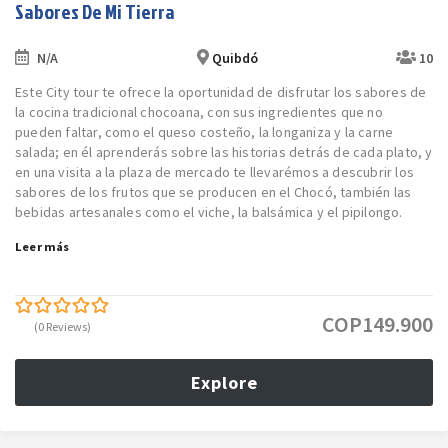
Sabores De Mi Tierra
N/A
Quibdó
10
Este City tour te ofrece la oportunidad de disfrutar los sabores de
la cocina tradicional chocoana, con sus ingredientes que no
pueden faltar, como el queso costeño, la longaniza y la carne
salada; en él aprenderás sobre las historias detrás de cada plato, y
en una visita a la plaza de mercado te llevarémos a descubrir los
sabores de los frutos que se producen en el Chocó, también las
bebidas artesanales como el viche, la balsámica y el pipilongo.
Leer más
COP
149.900
(0 Reviews)
0
5
out
of
Explore