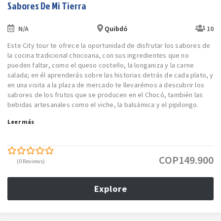
Sabores De Mi Tierra
N/A
Quibdó
10
Este City tour te ofrece la oportunidad de disfrutar los sabores de
la cocina tradicional chocoana, con sus ingredientes que no
pueden faltar, como el queso costeño, la longaniza y la carne
salada; en él aprenderás sobre las historias detrás de cada plato, y
en una visita a la plaza de mercado te llevarémos a descubrir los
sabores de los frutos que se producen en el Chocó, también las
bebidas artesanales como el viche, la balsámica y el pipilongo.
Leer más
COP
149.900
(0 Reviews)
0
5
out
of
Explore