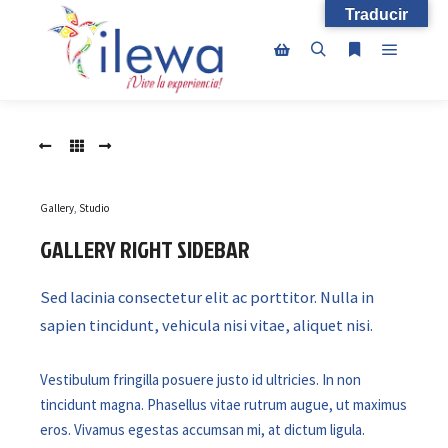
Traducir
Menú pr
Buscar
Más informac
Barra lateral de la tienda
Gallery
,
Studio
GALLERY RIGHT SIDEBAR
Sed lacinia consectetur elit ac porttitor. Nulla in
sapien tincidunt, vehicula nisi vitae, aliquet nisi.
Vestibulum fringilla posuere justo id ultricies. In non
tincidunt magna. Phasellus vitae rutrum augue, ut maximus
eros. Vivamus egestas accumsan mi, at dictum ligula.