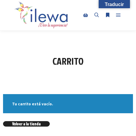
Traducir
Menú pr
Buscar
Más informac
Barra lateral de la tienda
CARRITO
Tu carrito está vacío.
Volver a la tienda