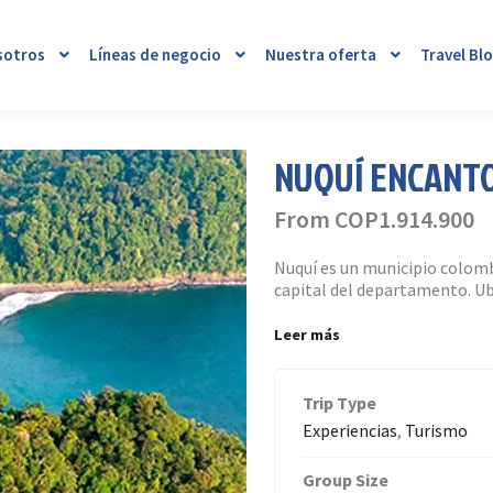
sotros
Líneas de negocio
Nuestra oferta
Travel Bl
NUQUÍ ENCANT
From
COP
1.914.900
Nuquí es un municipio colom
capital del departamento. U
Leer más
Trip Type
Experiencias
,
Turismo
Group Size