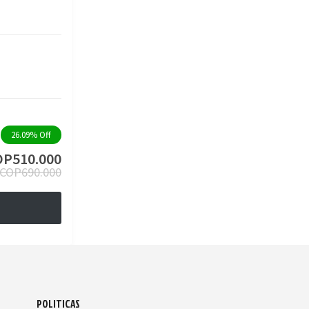
26.09%
Off
OP
510.000
COP
690.000
POLITICAS