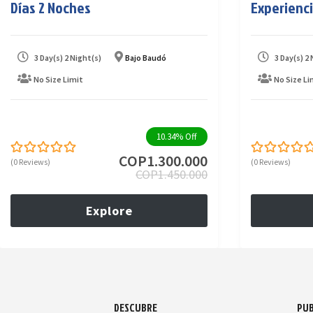
Días 2 Noches
Experienci
3 Day(s) 2 Night(s)
Bajo Baudó
3 Day(s) 2
No Size Limit
No Size Li
10.34%
Off
COP
1.300.000
(0 Reviews)
(0 Reviews)
0
5
0
5
COP
1.450.000
out
out
of
of
Explore
DESCUBRE
PUB