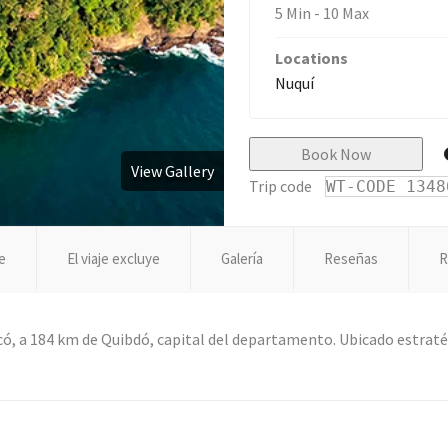
5 Min
-
10 Max
Locations
Nuquí
Book Now
View Gallery
Trip code
WT-CODE 1348
ye
El viaje excluye
Galería
Reseñas
R
, a 184 km de Quibdó, capital del departamento. Ubicado estraté