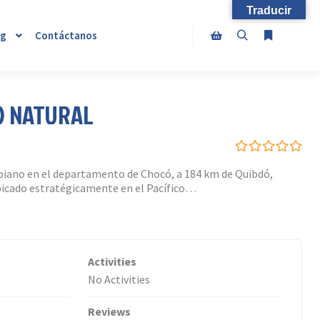
Traducir
og
Contáctanos
Buscar
Más infor
Barra lateral de la tien
O NATURAL
0
5
biano en el departamento de Chocó, a 184 km de Quibdó,
out
bicado estratégicamente en el Pacífico…
of
Activities
No Activities
Reviews