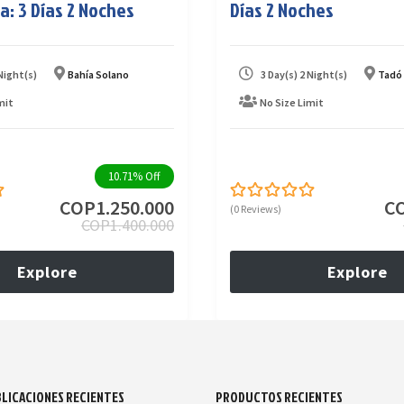
a: 3 Días 2 Noches
Días 2 Noches
 Night(s)
Bahía Solano
3 Day(s) 2 Night(s)
Tadó
mit
No Size Limit
10.71%
Off
COP
1.250.000
C
(0 Reviews)
0
5
COP
1.400.000
out
of
Explore
Explore
LICACIONES RECIENTES
PRODUCTOS RECIENTES