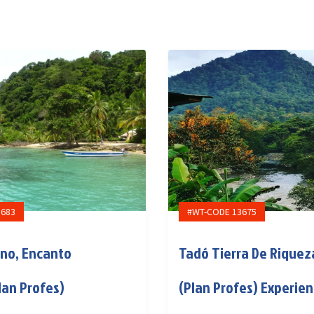
3683
#WT-CODE 13675
ano, Encanto
Tadó Tierra De Riquez
lan Profes)
(Plan Profes) Experien