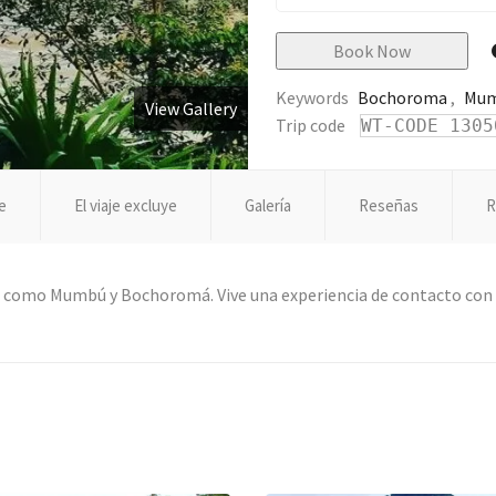
Book Now
Keywords
Bochoroma
,
Mu
View Gallery
Trip code
WT-CODE 1305
ye
El viaje excluye
Galería
Reseñas
R
s como Mumbú y Bochoromá. Vive una experiencia de contacto con la 