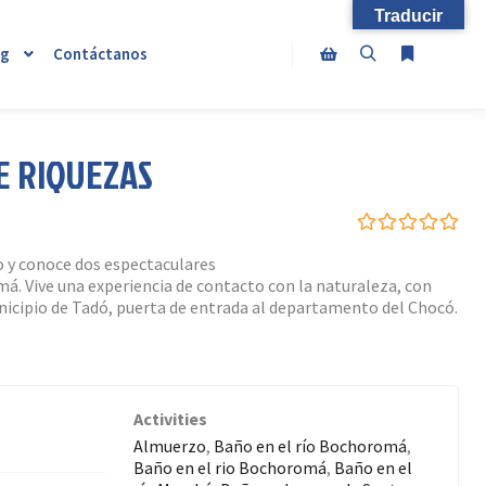
Traducir
og
Contáctanos
Buscar
Más infor
Barra lateral de la tien
E RIQUEZAS
0
5
o y conoce dos espectaculares
out
 Vive una experiencia de contacto con la naturaleza, con
of
municipio de Tadó, puerta de entrada al departamento del Chocó.
Activities
Almuerzo
,
Baño en el río Bochoromá
,
Baño en el rio Bochoromá
,
Baño en el