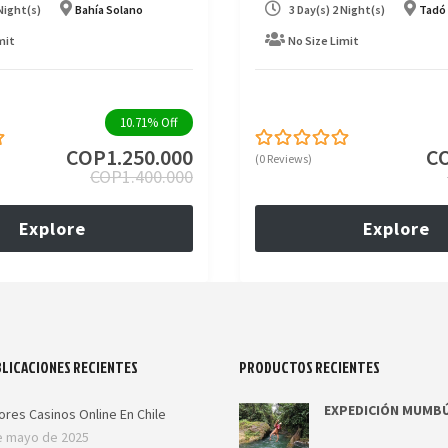
 Night(s)
Bahía Solano
3 Day(s) 2 Night(s)
Tadó
mit
No Size Limit
10.71%
Off
COP
1.250.000
C
(0 Reviews)
0
5
COP
1.400.000
out
of
Explore
Explore
LICACIONES RECIENTES
PRODUCTOS RECIENTES
EXPEDICIÓN MUMB
ores Casinos Online En Chile
e mayo de 2025