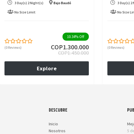
3 Day(s) 2 Night(s)
Bajo Baudó
3 Day(s) 2
No Size Limit
No Size Li
10.34%
Off
COP
1.300.000
(0 Reviews)
(0 Reviews)
0
5
0
5
COP
1.450.000
out
out
of
of
Explore
DESCUBRE
PUB
Inicio
Mej
Nosotros
5 d