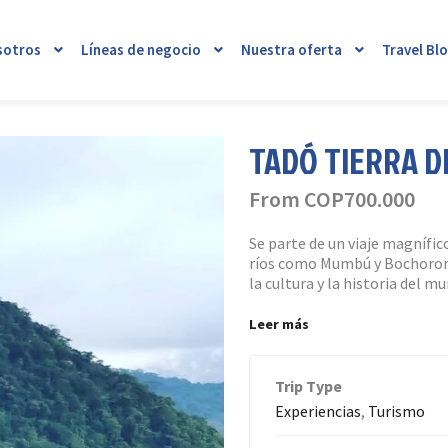
sotros
Líneas de negocio
Nuestra oferta
Travel Bl
TADÓ TIERRA D
From
COP
700.000
Se parte de un viaje magnífic
ríos como Mumbú y Bochoromá.
la cultura y la historia del 
Leer más
Trip Type
Experiencias
,
Turismo