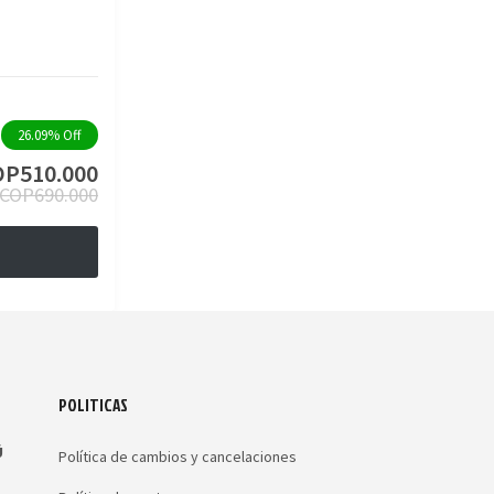
26.09%
Off
OP
510.000
COP
690.000
POLITICAS
Ú
Política de cambios y cancelaciones