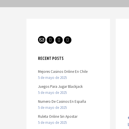
RECENT POSTS
Mejores Casinos Online En Chile
5 de mayo de 2025
Juegos Para Jugar Blackjack
5 de mayo de 2025
Numero De Casinos En España
5 de mayo de 2025
Ruleta Online Sin Apostar
5 de mayo de 2025