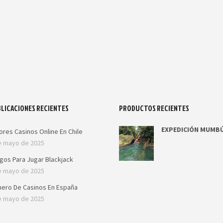
LICACIONES RECIENTES
PRODUCTOS RECIENTES
EXPEDICIÓN MUMB
ores Casinos Online En Chile
e mayo de 2025
gos Para Jugar Blackjack
e mayo de 2025
ero De Casinos En España
e mayo de 2025