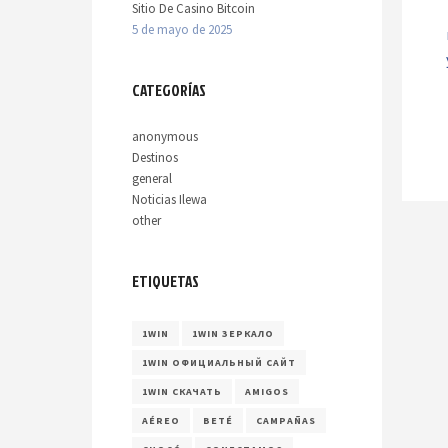
Sitio De Casino Bitcoin
5 de mayo de 2025
CATEGORÍAS
anonymous
Destinos
general
Noticias Ilewa
other
ETIQUETAS
1WIN
1WIN ЗЕРКАЛО
1WIN ОФИЦИАЛЬНЫЙ САЙТ
1WIN СКАЧАТЬ
AMIGOS
AÉREO
BETÉ
CAMPAÑAS