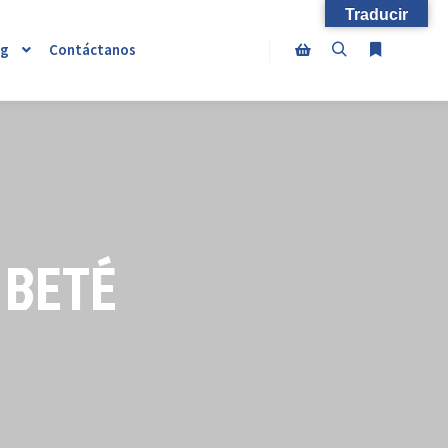
Traducir
og
Contáctanos
Buscar
Más infor
Barra lateral de la tien
:
BETÉ