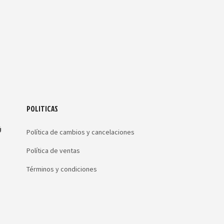
POLITICAS
Ú
Política de cambios y cancelaciones
Política de ventas
Términos y condiciones