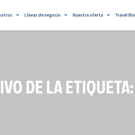
sotros
Líneas de negocio
Nuestra oferta
Travel Bl
IVO DE LA ETIQUETA